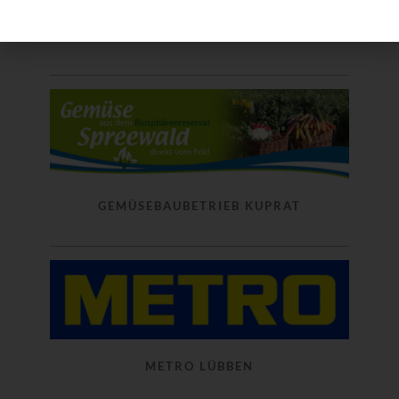
SPREEWALD MÜLLER
GEMÜSEBAUBETRIEB KUPRAT
METRO LÜBBEN