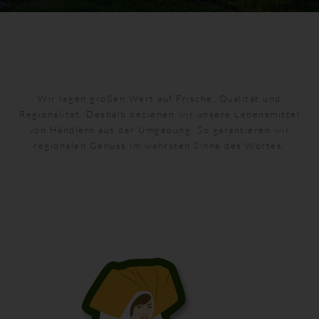
Wir legen großen Wert auf Frische, Qualität und
Regionalität. Deshalb beziehen wir unsere Lebensmittel
von Händlern aus der Umgebung. So garantieren wir
regionalen Genuss im wahrsten Sinne des Wortes.